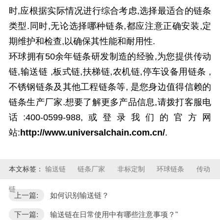
时,应根据实际情况进行综合考虑,选择最适合的链条
类型.同时,无论选择哪种链条,都应注意正确安装,定
期维护和检查,以确保其性能和耐用性.
环球拥有
50
余年链条研发制造的经验,为您提供
传动
链
,
输送链
,
板式链
,
扶梯链
,
农机链
,
停车设备用链条
,
不锈钢链条
及其他
工程
链条
等
,
是您身边值得信赖的
链条生产厂家.想要了解更多产品信息,请拨打客服电
话:
400-0599-988,
或登录我们的官方网
站:
http://www.universalchain.com.cn/
.
本文标签：
输送链
链条厂家
非标定制
环球链条
传动
链
上一篇:
如何识别输送链？
下一篇:
输送链在日常使用中有哪些注意事项？"