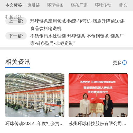
本文标签：
曳引链
环球链条
链条厂家
环球传动
带长
孔板式链
上一篇:
环球链条应用领域-物流-转弯机-螺旋升降输送链-
食品饮料输送机
下一篇:
不锈钢污水处理链-环球链条-不锈钢链条-链条厂
家-链条型号-非标定制"
相关资讯
更多
环球传动2025年年度社会责任报告
苏州环球科技股份有限公司与苏州大学共建智能制造机器人研究院