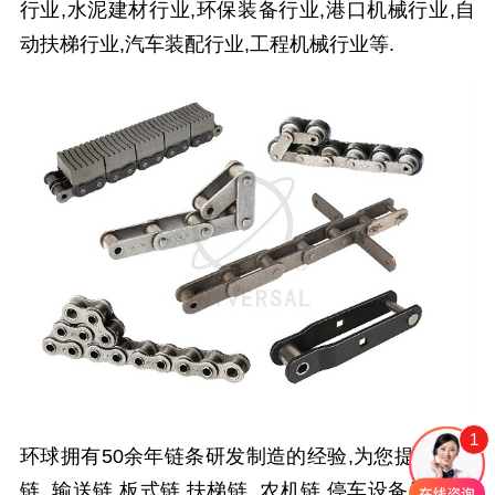
行业,水泥建材行业,环保装备行业,港口机械行业,自
动扶梯行业,汽车装配行业,工程机械行业等.
1
环球拥有
50
余年链条研发制造的经验,为您提供
传动
链
,
输送链
,
板式链
,
扶梯链
,
农机链
,
停车设备用链条
,