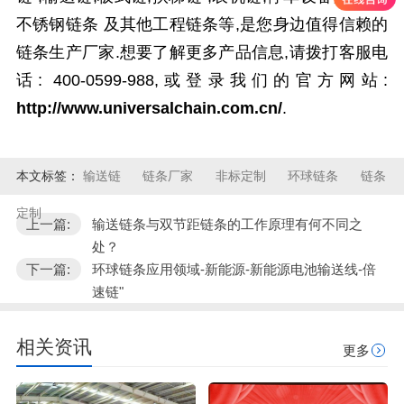
不锈钢链条
及其他
工程链条
等
,
是您身边值得信赖的
链条生产厂家.想要了解更多产品信息,请拨打客服电
话:
400-0599-988,
或登录我们的官方网站:
http://www.universalchain.com.cn/
.
本文标签：
输送链
链条厂家
非标定制
环球链条
链条
定制
上一篇:
输送链条与双节距链条的工作原理有何不同之
处？
下一篇:
环球链条应用领域-新能源-新能源电池输送线-倍
速链"
相关资讯
更多