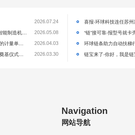
2026.07.24
苏州环球科技股份有限公司与苏州大学共建智能制造机器人研究院
“链”接可靠-报型号就
2026.05.08
链承技术小课堂-节数、米数、寸、分：链条的计量单位，你分得清吗？
环球链条助力自动扶梯
2026.04.03
环球动态-环球（泰国）有限公司新工厂开工奠基仪式圆满礼成！全球化战略迈出坚实一步
链宝来了-你好，我是链
2026.03.30
Navigation
网站导航