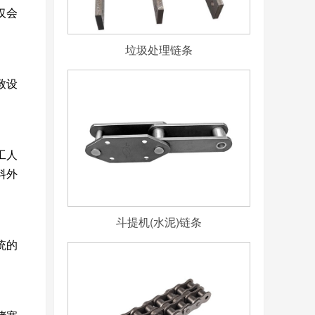
仅会
垃圾处理链条
致设
工人
料外
斗提机(水泥)链条
统的