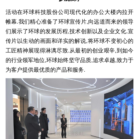
活动在环球科技股份公司现代化的办公大楼内拉开
帷幕.我们精心准备了环球宣传片,向远道而来的领导
们展示了环球的发展历程,技术创新以及企业文化.宣
传片以生动的画面和详实的解说,将环球不变初心的
工匠精神展现得淋漓尽致.从最初的创业艰辛,到如今
的行业领军地位,环球始终坚守品质,追求卓越,致力于
为客户提供最优质的产品和服务.