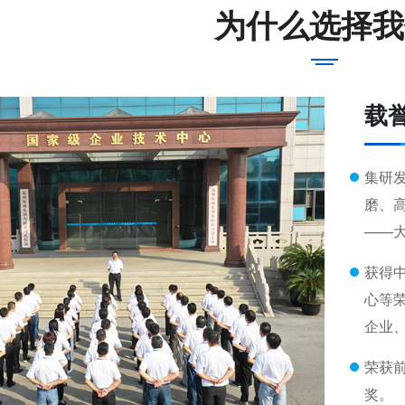
为什么选择我
载
集研
磨、
——
获得
心等
企业
荣获
奖。