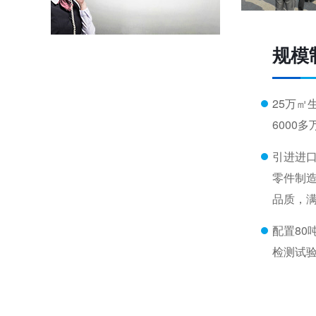
环球动态-环球（泰国）有限公司新工厂开工奠基仪式圆满礼成！全球化战略迈出坚实一步
喜报-环球科技连任苏州新一代企业家商会理事单位，总经理黄雅丹女士获“锐意进取奖”
规模
25万㎡
6000
引进进
零件制
品质，
配置80
检测试