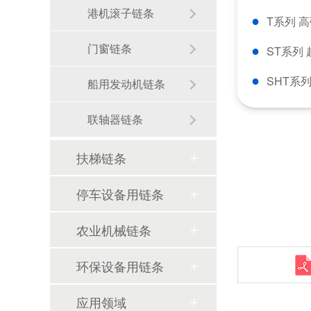
港机滚子链条
●
T系列 
●
门窗链条
ST系列
●
SHT系
船用发动机链条
联轴器链条
扶梯链条
环球动态-环球集团奋蹄疾驰马到成功，开门迎新春！
停车设备用链条
环球传动2025年年度社会责任报告
农业机械链条
苏州环球科技股份有限公司与苏州大学共建智能制造机器人研究院
环保设备用链条
链承技术小课堂-节数、米数、寸、分：链条的计量单位，你分得清吗？
环球动态-环球（泰国）有限公司新工厂开工奠基仪式圆满礼成！全球化战略迈出坚实一步
应用领域