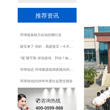
喜报-环球科技连任苏州新一代企业家商会理事单位，总经理黄雅丹女士获“锐意进取奖”
推荐资讯
“链”接可靠-报型号就卡壳？如何准确描述您需要的链条？
环球链条助力自动扶梯行业
链宝来了-你好，我是链宝！今天跟大家正式认识一下~
“链”接可靠-传动波动、抖动？如何实现链条丝滑平稳运行
环球动态-环球集团奋蹄疾驰马到成功，开门迎新春！
环球传动2025年年度社会责任报告
苏州环球科技股份有限公司与苏州大学共建智能制造机器人研究院
咨询热线
链承技术小课堂-节数、米数、寸、分：链条的计量单位，你分得清吗？
400-0599-988