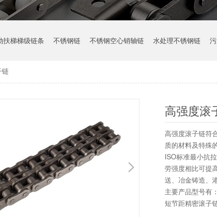
动扶梯梯级链条
不锈钢链
不锈钢空心销轴链
水处理不锈钢链
污
子链
高强度滚
高强度滚子链符合
质的材料及特殊
ISO标准最小抗
劳强度相比可提高
送、冶金铸造、
主要产品型号有：
短节距精密滚子链