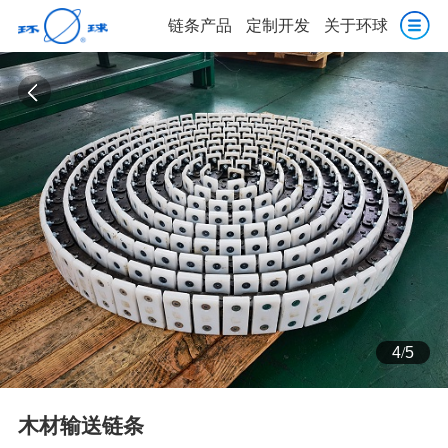
链条产品
定制开发
关于环球
4
/
5
木材输送链条