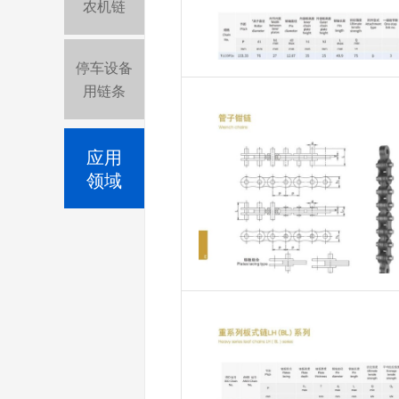
农机链
停车设备
用链条
应用
领域