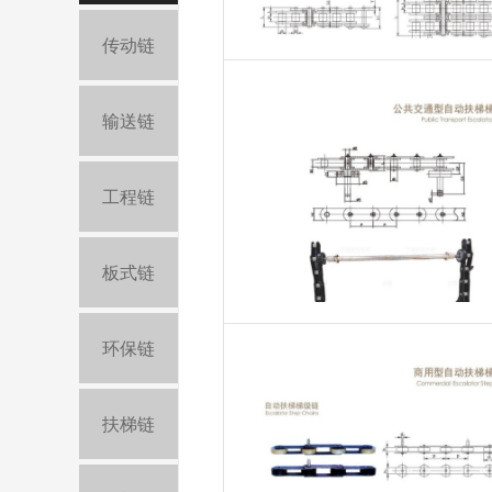
传动链
输送链
工程链
板式链
环保链
扶梯链