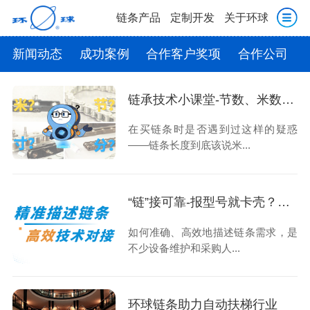
链条产品
定制开发
关于环球
新闻动态
成功案例
合作客户奖项
合作公司
链承技术小课堂-节数、米数、寸、分：链条的计量单位，你分得清吗？
在买链条时是否遇到过这样的疑惑
——链条长度到底该说米...
“链”接可靠-报型号就卡壳？如何准确描述您需要的链条？
如何准确、高效地描述链条需求，是
不少设备维护和采购人...
环球链条助力自动扶梯行业