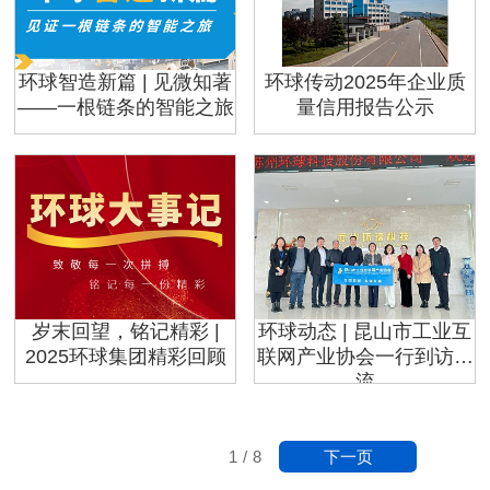
环球智造新篇 | 见微知著
环球传动2025年企业质
——一根链条的智能之旅
量信用报告公示
岁末回望，铭记精彩 |
环球动态 | 昆山市工业互
2025环球集团精彩回顾
联网产业协会一行到访交
流
下一页
1
/
8