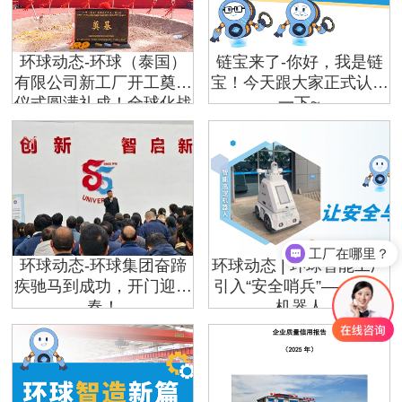
环球动态-环球（泰国）
链宝来了-你好，我是链
有限公司新工厂开工奠基
宝！今天跟大家正式认识
仪式圆满礼成！全球化战
一下~
略迈出坚实一步
工厂在哪里？
环球动态-环球集团奋蹄
环球动态 | 环球智能工厂
疾驰马到成功，开门迎新
引入“安全哨兵”——巡逻
春！
机器人