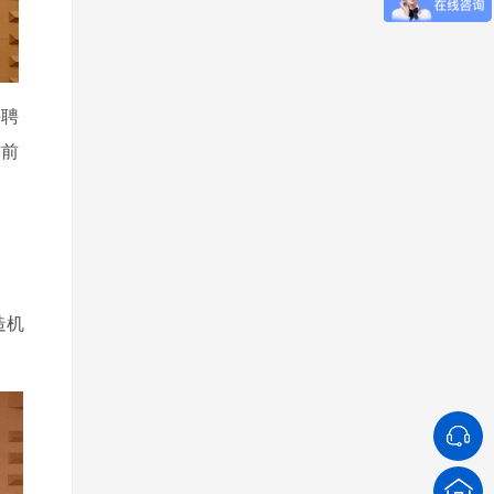
并聘
作前
造机