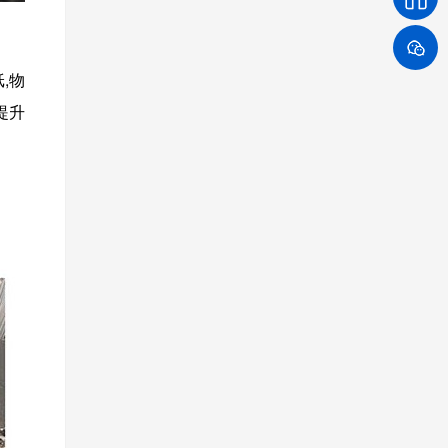
,物
提升