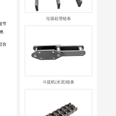
垃圾处理链条
链节
辨.
过合
斗提机(水泥)链条