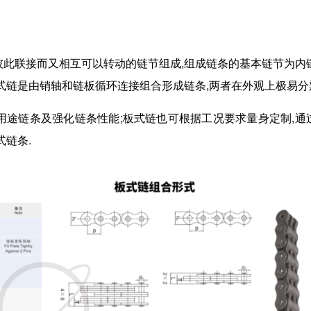
彼此联接而又相互可以转动的链节组成,组成链条的基本链节为内
式链是由销轴和链板循环连接组合形成链条,两者在外观上极易分
用途链条及强化链条性能;板式链也可根据工况要求量身定制,通
式链条.