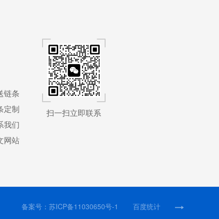
送链条
条定制
扫一扫立即联系
系我们
文网站
备案号：
苏ICP备11030650号-1
百度统计