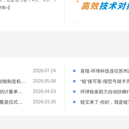
详情+】
2026.07.24
苏州环球科技股份有限公司与苏州大学共建智能制造机器人研究院
“链”接可靠-报型号就
2026.05.08
链承技术小课堂-节数、米数、寸、分：链条的计量单位，你分得清吗？
环球链条助力自动扶梯
2026.04.03
环球动态-环球（泰国）有限公司新工厂开工奠基仪式圆满礼成！全球化战略迈出坚实一步
链宝来了-你好，我是链
2026.03.30