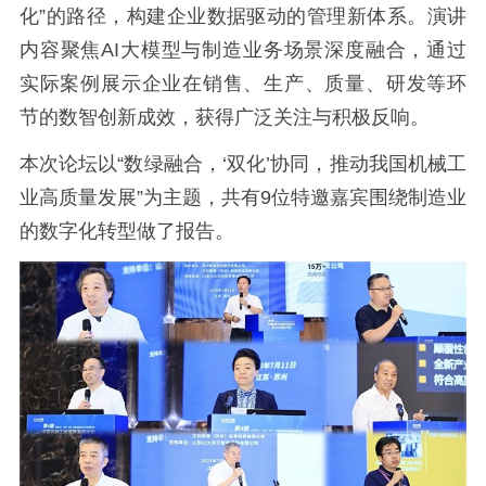
化”的路径，构建企业数据驱动的管理新体系。演讲
内容聚焦AI大模型与制造业务场景深度融合，通过
实际案例展示企业在销售、生产、质量、研发等环
节的数智创新成效，获得广泛关注与积极反响。
本次论坛以“数绿融合，‘双化’协同，推动我国机械工
业高质量发展”为主题，共有9位特邀嘉宾围绕制造业
的数字化转型做了报告。