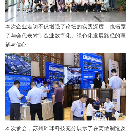
本次企业走访不仅增强了论坛的实践深度，也拓宽
了与会代表对制造业数字化、绿色化发展路径的理
解与信心。
本次参会，苏州环球科技充分展示了在离散制造及