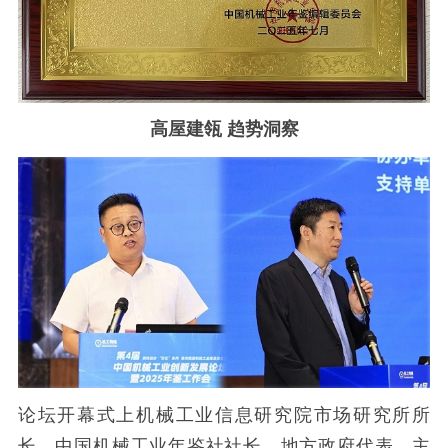
高屋建瓴 趋势洞察
论坛开幕式上机械工业信息研究院市场研究所所
长、中国机械工业年鉴社社长，地方政府代表、主