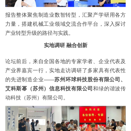
报告整体聚焦制造业数智转型，汇聚产学研用各方
力量，搭建机械工业领域交流合作平台，深入探讨
产业转型升级的路径与实践。
实地调研 融合创新
论坛前后，来自全国各地的专家学者、企业代表及
产业界嘉宾一行，实地走访调研了多家具有代表性
的先进制造企业——
苏州环球科技股份有限公司、
艾科斯幂（苏州）信息科技有限公司
和绿的谐波传
动科技（苏州）有限公司。