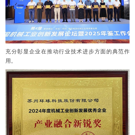
充分彰显企业在推动行业技术进步方面的典范作
用。