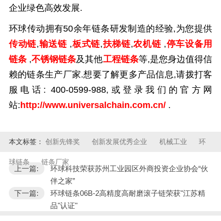
企业绿色高效发展.
环球传动拥有
50
余年链条研发制造的经验,为您提供
传动链
,
输送链
,
板式链
,
扶梯链
,
农机链
,
停车设备用
链条
,
不锈钢链条
及其他
工程链条
等
,
是您身边值得信
赖的链条生产厂家.想要了解更多产品信息,请拨打客
服电话:
400-0599-988,
或登录我们的官方网
站:
http://www.universalchain.com.cn/
.
本文标签：
创新先锋奖
创新发展优秀企业
机械工业
环
球链条
链条厂家
上一篇:
环球科技荣获苏州工业园区外商投资企业协会“伙
伴之家”
下一篇:
环球链条06B-2高精度高耐磨滚子链荣获"江苏精
品"认证"