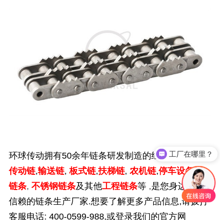
工厂在哪里？
环球传动拥有
50
余年链条研发制造的经验,为您提供
传动链
,
输送链
,
板式链
,
扶梯链
,
农机链
,
停车设备用
链条
,
不锈钢链条
及其他
工程链条
等
,
是您身边值得
信赖的链条生产厂家.想要了解更多产品信息,请拨打
客服电话:
400-0599-988,
或登录我们的官方网