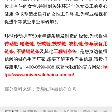
位上奋斗的女性,并时刻关注环球全体女员工的身心
健康,争取塑造出良好的女性工作环境,为就业歧视和
促进平等就业事业添砖加瓦.
环球传动拥有
50
余年链条研发制造的经验,为您提供
传动链
,
输送链
,
板式链
,
扶梯链
,
农机链
,
停车设备用
链条
,
不锈钢链条
及其他
工程链条
等
,是您身边值得
信赖的链条生产厂家.想要了解更多产品信息,请拨打
客服电话:
400-0599-988,
或登录我们的官方网站:
ht
tp://www.universalchain.com.cn/
.
部分资料来源：姜堰妇联微信公众号
本文标签：
环球链条
姜堰妇联
女性主题
链条厂家
平