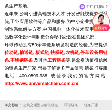
条生产基地.
工厂在哪里？
近年来,公司引进高端技术人才,开发智能视觉监测系
统,工业应用软件等产品和服务,为中小企业提供智能
制造系统解决方案.中国机电一体化技术应用协会产
品数字化设计与制造分会秘书处设在集团总部.
环球传动拥有
50
余年链条研发制造的经验,为您提供
传动链
,
输送链
,
板式链
,
扶梯链
,
农机链
,
停车设备用链
条
,
不锈钢链条
及其他
工程链条
等
,是您身边值得信赖
的链条生产厂家.想要了解更多产品信息,请拨打客服
电话:
400-0599-988,
或登录我们的官方网站:
http://www.universalchain.com.cn/
.
本文标签：
公共交通型自动扶梯链
环球链条
链条厂家