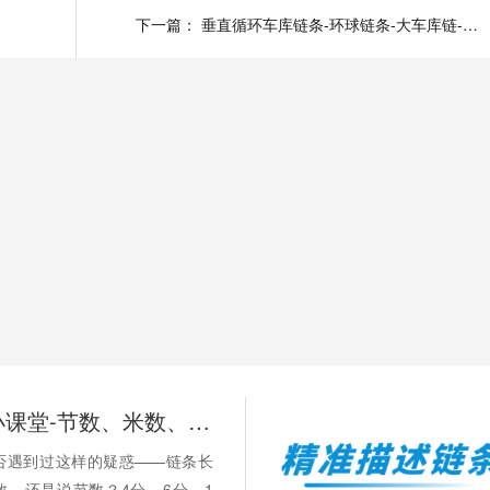
标定制
下一篇：
垂直循环车库链条-环球链条-大车库链-链条厂家-链条型号-非标定制
链承技术小课堂-节数、米数、寸、分：链条的计量单位，你分得清吗？
否遇到过这样的疑惑——链条长
数，还是说节数？4分、6分、1