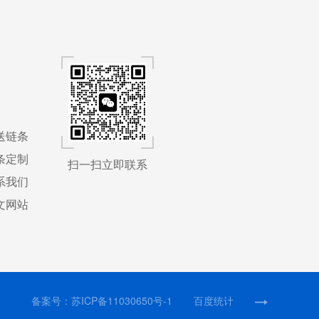
送链条
条定制
扫一扫立即联系
系我们
文网站
备案号：
苏ICP备11030650号-1
百度统计