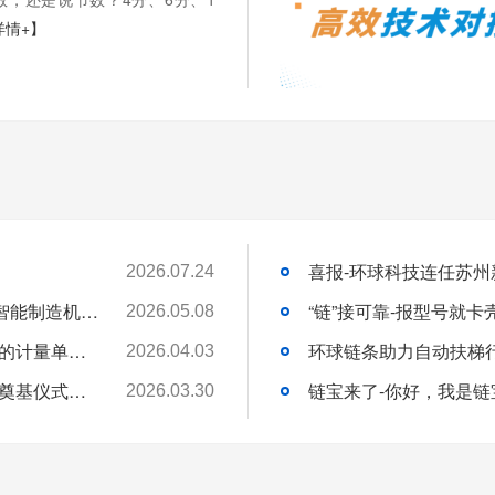
详情+】
2026.07.24
苏州环球科技股份有限公司与苏州大学共建智能制造机器人研究院
“链”接可靠-报型号就
2026.05.08
链承技术小课堂-节数、米数、寸、分：链条的计量单位，你分得清吗？
环球链条助力自动扶梯
2026.04.03
环球动态-环球（泰国）有限公司新工厂开工奠基仪式圆满礼成！全球化战略迈出坚实一步
链宝来了-你好，我是链
2026.03.30