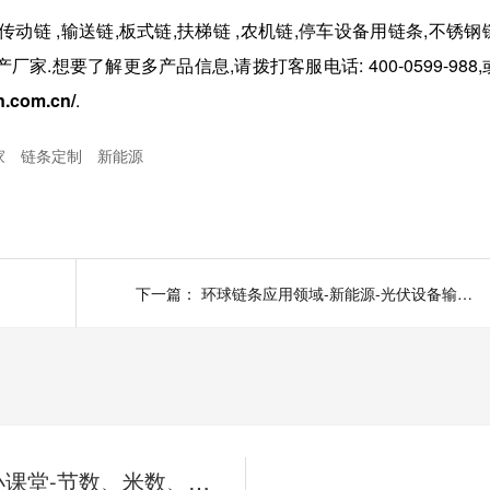
传动链
,
输送链
,
板式链
,
扶梯链
,
农机链
,
停车设备用链条
,
不锈钢
厂家.想要了解更多产品信息,请拨打客服电话:
400-0599-988,
n.com.cn/
.
家
链条定制
新能源
下一篇：
环球链条应用领域-新能源-光伏设备输送线-短节距精密滚子链
链承技术小课堂-节数、米数、寸、分：链条的计量单位，你分得清吗？