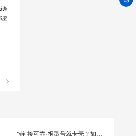
链条
或登
“链”接可靠-报型号就卡壳？如何准确描述您需要的链条？