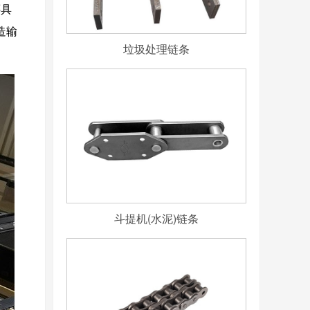
还具
造输
垃圾处理链条
斗提机(水泥)链条