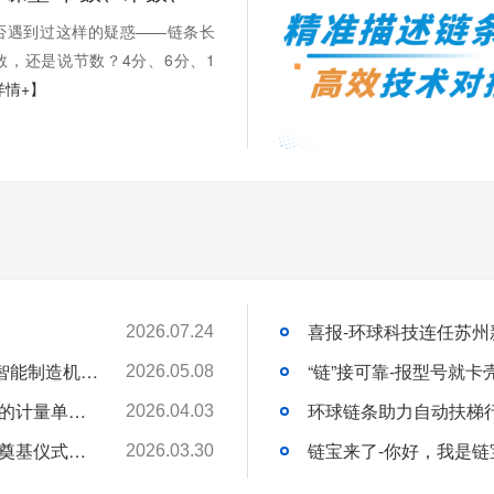
否遇到过这样的疑惑——链条长
数，还是说节数？4分、6分、1
详情+】
2026.07.24
苏州环球科技股份有限公司与苏州大学共建智能制造机器人研究院
“链”接可靠-报型号就
2026.05.08
链承技术小课堂-节数、米数、寸、分：链条的计量单位，你分得清吗？
环球链条助力自动扶梯
2026.04.03
环球动态-环球（泰国）有限公司新工厂开工奠基仪式圆满礼成！全球化战略迈出坚实一步
链宝来了-你好，我是链
2026.03.30