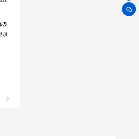
条
及
登录