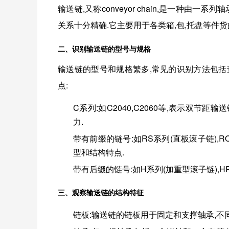
输送链,又称conveyor chain,是一种
关系十分精确.它主要用于各类箱,包,托盘等件
二、识别输送链的型号与规格
输送链的型号和规格繁多,常见的识别方法包括
点:
C系列
:如C2040,C2060等,表示双节距
力.
带有前缀的链号
:如RS系列(直板滚子链),
型和结构特点.
带有后缀的链号
:如H系列(加重型滚子链),
三、观察输送链的结构特征
链板
:输送链的链板用于固定和支撑轴承,不