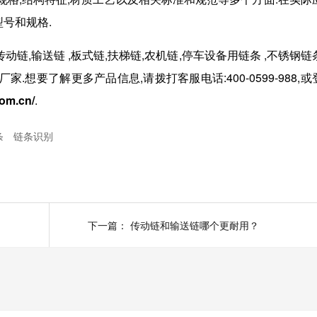
号和规格.
传动链
,
输送链
,
板式链
,
扶梯链
,
农机链
,
停车设备用链条
,
不锈钢链
厂家.想要了解更多产品信息,请拨打客服电话:
400-0599-988,
或
com.cn/
.
条
链条识别
下一篇：
传动链和输送链哪个更耐用？