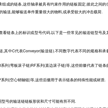
由一系列轴承组成的链条,这些轴承被具有约束作用的链板固定,彼此之间的
货的输送,能够输送单件重量很大的物料,或承受较大的冲击载荷.
查看链条上的标识或型号代码.以下是一些常见的输送链型号及
输送链,其中C代表Conveyor(输送链).不同数字代表不同的规格和承
RO系列(弯板滚子链)RF系列(直边滚子链)等,这些前缀代表了链条
HP系列(空心销轴链)等,这些后缀用于表示链条的特殊性能或材质.
同型号的输送链链板形状和尺寸可能有所不同.