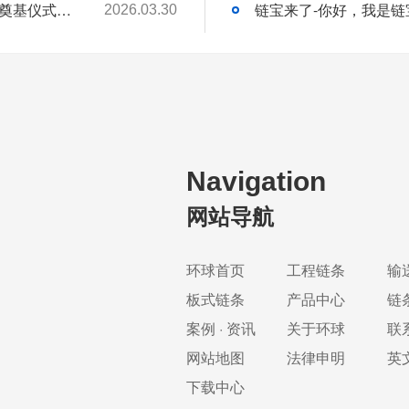
环球动态-环球（泰国）有限公司新工厂开工奠基仪式圆满礼成！全球化战略迈出坚实一步
链宝来了-你好，我是链
2026.03.30
Navigation
网站导航
环球首页
工程链条
输
板式链条
产品中心
链
案例 · 资讯
关于环球
联
网站地图
法律申明
英
下载中心