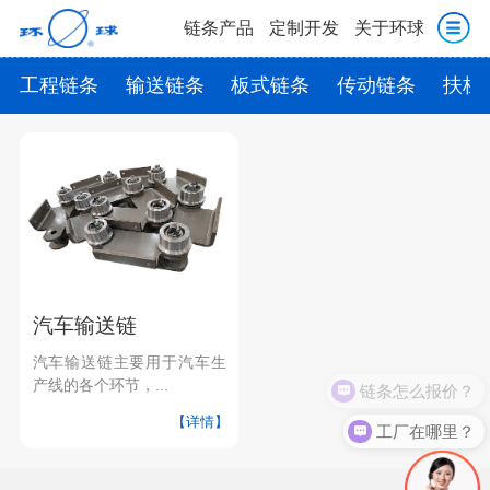
链条产品
定制开发
关于环球
工程链条
输送链条
板式链条
传动链条
扶梯
汽车输送链
汽车输送链主要用于汽车生
产线的各个环节，...
链条怎么报价？
【详情】
工厂在哪里？