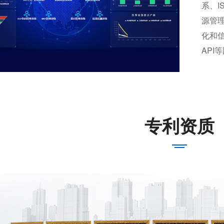
系、I
源管
化和
API
专利资质