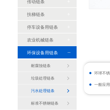
传动链条
扶梯链条
停车设备用链条
农业机械链条
环球动态-环球集团奋蹄疾驰马到成功，开门迎新春！
环保设备用链条
环球传动2025年年度社会责任报告
耐腐蚀链条
苏州环球科技股份有限公司与苏州大学共建智能制造机器人研究院
●
环球不锈
垃圾处理链条
链承技术小课堂-节数、米数、寸、分：链条的计量单位，你分得清吗？
●
一般应用
污水处理链条
环球动态-环球（泰国）有限公司新工厂开工奠基仪式圆满礼成！全球化战略迈出坚实一步
标准不锈钢链条
喜报-环球科技连任苏州新一代企业家商会理事单位，总经理黄雅丹女士获“锐意进取奖”