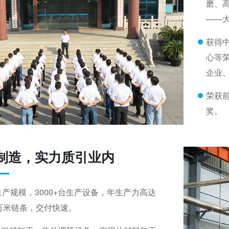
磨、
——
获得
心等
企业
荣获
奖。
制造，实力质引业内
生产规模，3000+台生产设备，年生产力高达
多万米链条，交付快速。