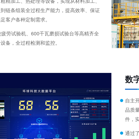
口粗精加工、热处理等设备，实现从材料加工、
造到链条组装全过程生产能力，提高效率、保证
满足客户各种定制需求。
吨疲劳试验机、600千瓦磨损试验台等高精齐全
验设备，全过程检测和监控。
数
自主
品质
件，
通过了