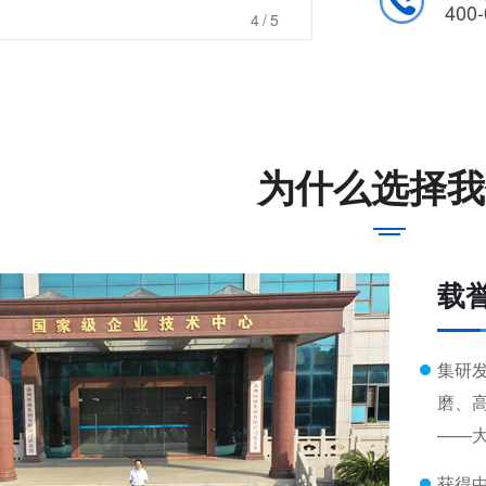
400-
4
/5
为什么选择我
载
集研
磨、
——
获得