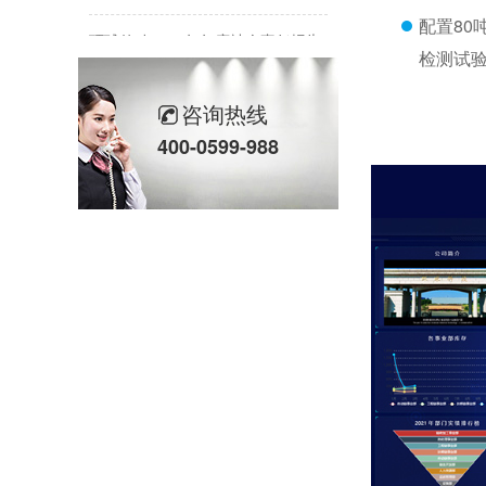
环球传动2025年年度社会责任报告
配置80
检测试
苏州环球科技股份有限公司与苏州大学共建智能制造机器人研究院
咨询热线
链承技术小课堂-节数、米数、寸、分：链条的计量单位，你分得清吗？
400-0599-988
环球动态-环球（泰国）有限公司新工厂开工奠基仪式圆满礼成！全球化战略迈出坚实一步
喜报-环球科技连任苏州新一代企业家商会理事单位，总经理黄雅丹女士获“锐意进取奖”