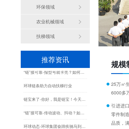
环保领域
苏州环球科技股份有限公司与苏州大学共建智能制造机器人研究院
农业机械领域
链承技术小课堂-节数、米数、寸、分：链条的计量单位，你分得清吗？
扶梯领域
环球动态-环球（泰国）有限公司新工厂开工奠基仪式圆满礼成！全球化战略迈出坚实一步
喜报-环球科技连任苏州新一代企业家商会理事单位，总经理黄雅丹女士获“锐意进取奖”
推荐资讯
规模
“链”接可靠-报型号就卡壳？如何准确描述您需要的链条？
环球链条助力自动扶梯行业
25万㎡
6000
链宝来了-你好，我是链宝！今天跟大家正式认识一下~
引进进
“链”接可靠-传动波动、抖动？如何实现链条丝滑平稳运行
零件制
环球动态-环球集团奋蹄疾驰马到成功，开门迎新春！
品质，