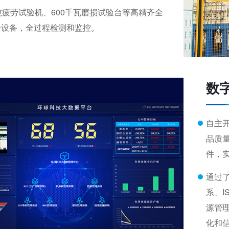
吨疲劳试验机、600千瓦磨损试验台等高精齐全
验设备，全过程检测和监控。
数
自主
品质
件，
通过了
系、I
源管
化和